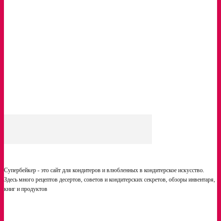
Вам будет интересно:
Мука пшеничная. Как выбирать. Что важно знать
Впервые в России: «Гениальные эклеры» приходят в Москву
Где дешевле: ШОКОЛАД
Супербейкер - это сайт для кондитеров и влюбленных в кондитерское искусство.
Здесь много рецептов десертов, советов и кондитерских секретов, обзоры инвентаря,
книг и продуктов