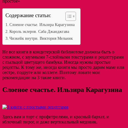
простое»
Содержание статьи:
Слоеное счастье. Ильзира Карагузина
Король эклеров. Саба Джанджгава
Чизкейк внутри. Виктория Мельник
Не все книги в кондитерской библиотеке должны быть о
сложном, с заумными 7-слойными текстурами и рецептурами
с пыльцой цветущего бамбука. Иногда нужны простые
рецепты. К тому же, иногда книги мы просто дарим маме или
сестре, подруге или коллеге. Поэтому ловите мои
рекомендации на 3 такие книги.
Слоеное счастье. Ильзира Карагузина
Здесь вам и торт с профитролями, и красный бархат, и
яблочный пирог, и даже вертикальный медовик.