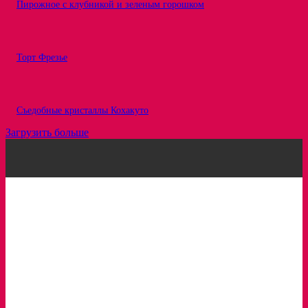
Пирожное с клубникой и зеленым горошком
Торт Фрезье
Съедобные кристаллы Кохакуто
Загрузить больше
Рецепты
Статьи
Про ингредиенты
Вкусовые сочетания
Интересное
Обзоры
Кондитерка в лицах
Сервисы для кондитеров