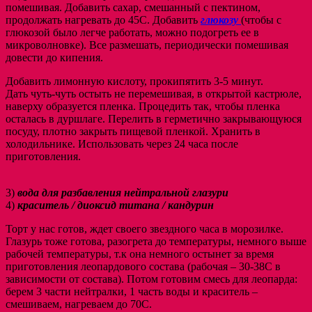
помешивая. Добавить сахар, смешанный с пектином,
продолжать нагревать до 45С. Добавить
глюкозу
(чтобы с
глюкозой было легче работать, можно подогреть ее в
микроволновке). Все размешать, периодически помешивая
довести до кипения.
Добавить лимонную кислоту, прокипятить 3-5 минут.
Дать чуть-чуть остыть не перемешивая, в открытой кастрюле,
наверху образуется пленка. Процедить так, чтобы пленка
осталась в дуршлаге. Перелить в герметично закрывающуюся
посуду, плотно закрыть пищевой пленкой. Хранить в
холодильнике. Использовать через 24 часа после
приготовления.
3)
вода для разбавления нейтральной глазури
4)
краситель / диоксид титана / кандурин
Торт у нас готов, ждет своего звездного часа в морозилке.
Глазурь тоже готова, разогрета до температуры, немного выше
рабочей температуры, т.к она немного остынет за время
приготовления леопардового состава (рабочая – 30-38С в
зависимости от состава). Потом готовим смесь для леопарда:
берем 3 части нейтралки, 1 часть воды и краситель –
смешиваем, нагреваем до 70С.