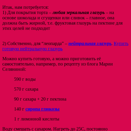
Итак, нам потребуется:
1) Для покрытия торта –
любая зеркальная глазурь
– на
основе шоколада и сгущенки или сливок – главное, она
должна быть жирной, т.е. фруктовая глазурь на пектине для
этих целей не подходит
2) Собственно, для “леопарда” –
нейтральная глазурь
.
Купить
готовую нейтральную глазурь
Можно купить готовую, а можно приготовить её
самостоятельно, например, по рецепту из блога Марии
Селяниной:
590 г воды
570 г сахара
90 г сахара + 20 г пектина
140 г
сиропа глюкозы
1 г лимонной кислоты
Воду смешать с сахаром. Нагреть до 25С, постоянно