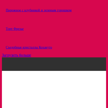
Пирожное с клубникой и зеленым горошком
Торт Фрезье
Съедобные кристаллы Кохакуто
Загрузить больше
Рецепты
Статьи
Про ингредиенты
Вкусовые сочетания
Интересное
Обзоры
Кондитерка в лицах
Сервисы для кондитеров