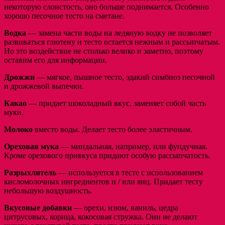
некоторую слоистость, оно больше поднимается. Особенно
хорошо песочное тесто на сметане.
Водка
— замена части воды на ледяную водку не позволяет
развиваться глютену и тесто остается нежным и рассыпчатым.
Но это воздействие не столько велико и заметно, поэтому
оставим его для информации.
Дрожжи
— мягкое, пышное тесто, эдакий симбиоз песочной
и дрожжевой выпечки.
Какао
— придает шоколадный вкус, заменяет собой часть
муки.
Молоко
вместо воды. Делает тесто более эластичным.
Ореховая мука
— миндальная, например, или фундучная.
Кроме орехового привкуса придают особую рассыпчатость.
Разрыхлитель
— используется в тесте с использованием
кисломолочных ингредиентов и / или яиц. Придает тесту
небольшую воздушность.
Вкусовые добавки
— орехи, изюм, ваниль, цедра
цитрусовых, корица, кокосовая стружка. Они не делают