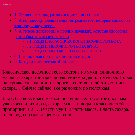
Основные виды, различающиеся по составу:
А вот методы смешивания ингредиентов, которые влияют на
текстуру и вкус теста:
А теперь поговорим о прочих добавках, которые способны
разнообразить песочное тесто
РЕЦЕПТ КЛАССИЧЕСКОГО ПЕСОЧНОГО ТЕСТА
РЕЦЕПТ ПЕСОЧНОГО ТЕСТА БРИЗЭ
РЕЦЕПТ ПЕСОЧНОГО ТЕСТА СЮКРЭ
Начинки для песочных пирогов и тартов
Как украсить песочный пирог:
Классическое песочное тесто состоит из муки, сливочного
масла и сахара, иногда с добавлением воды или желтка. Но вы
наверняка слышали и о твороге в составе, и об отсутствии
сахара… Сейчас сейчас, все разложим по полочкам!
Итак, базовое, классическое песочное тесто состоит, как мы
уже сказали, из муки, сахара, масла и воды в классической
пропорции 3-2-1, 3 части муки, 2 части масла, 1 часть сахара,
плюс вода на глаз и щепотка соли.