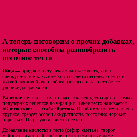
А теперь поговорим о прочих добавках,
которые способны разнообразить
песочное тесто
Яйца
— придают тесту некоторую жесткость, что в
совокупности в классическим составом песочного теста и
мягкой начинкой очень обогащает десерт. И тесто более
удобное для раскатки.
Вареные желтки
— ну что здесь скажешь, это один из самых
популярных рецептов во Франции. Такое тесто называется
«Бретонское»
—
«сабле бретон»
. В работе такое тесто очень
хрупкое, требует особой аккуратности, постоянно норовит
порваться. Но результат восхитителен.
Добавление
кислоты
в тесто (кефир, сметана, творог,
майонез, лимонный сок) дает тесту нежность и даже