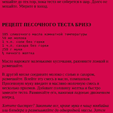
мешайте до тех пор, пока тесто не соберется в шар. Долго не
мешайте. Уберите в холод.
РЕЦЕПТ ПЕСОЧНОГО ТЕСТА БРИЗЭ
185 сливочного масла комнатной температуры

50 мл молока

1 ч.л. соли без горки

1 ч.л. сахара без горки

250 г муки

½ яичного желтка
Масло нарежьте маленькими кусочками, разомните ложкой и
размешайте.
В другой миске соедините молоко с солью и сахаром,
размешайте. Влейте эту смесь в масло, помешивая.
Просеянную муку введите в масляно-молочную смесь в
несколько приемов. Добавьте половину желтка и быстро
замесите тесто. Разминайте его, нажимая ладонью движением
вперед.
Хотите быстрее? Закиньте все, кроме муки в чашу комбайна
или блендера и размешивайте до однородной массы. Затем