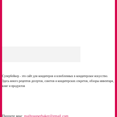
Шоколадное муссовое пирожное с вишней и сакэ
Рулеты. Разбор ошибок
Как растопить шоколад. 3 способа
Супербейкер - это сайт для кондитеров и влюбленных в кондитерское искусство.
Здесь много рецептов десертов, советов и кондитерских секретов, обзоры инвентаря,
книг и продуктов
Пишите мне:
mailtosuperbaker@gmail.com