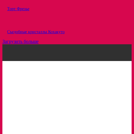
Торт Фрезье
Съедобные кристаллы Кохакуто
Загрузить больше
Рецепты
Статьи
Про ингредиенты
Вкусовые сочетания
Интересное
Обзоры
Кондитерка в лицах
Сервисы для кондитеров
Вам будет интересно: