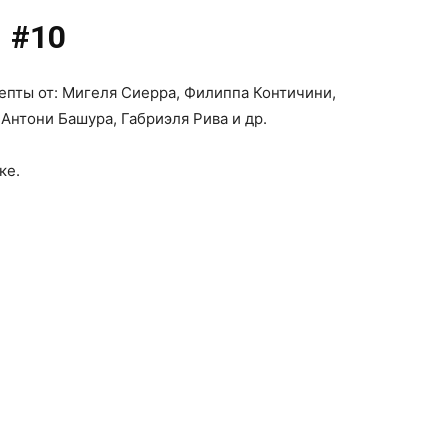
#10
епты от: Мигеля Сиерра, Филиппа Контичини,
Антони Башура, Габриэля Рива и др.
ке.