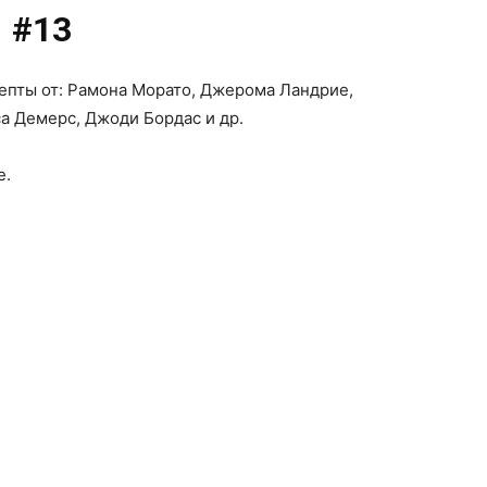
#13
епты от: Рамона Морато, Джерома Ландрие,
а Демерс, Джоди Бордас и др.
е.