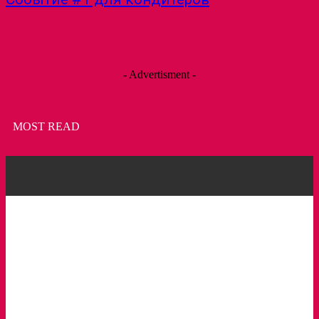
- Advertisment -
MOST READ
Пирожное с клубникой и зеленым горошком
Торт Фрезье
Съедобные кристаллы Кохакуто