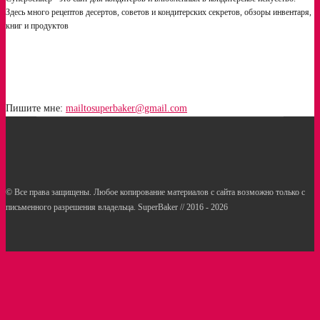
Здесь много рецептов десертов, советов и кондитерских секретов, обзоры инвентаря,
книг и продуктов
Пишите мне:
mailtosuperbaker@gmail.com
© Все права защищены. Любое копирование материалов с сайта возможно только с
письменного разрешения владельца. SuperBaker // 2016 - 2026
Рецепты
Статьи
Услуги кондитерам