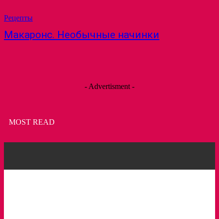
Рецепты
Макаронс. Необычные начинки
- Advertisment -
MOST READ
Пирожное с клубникой и зеленым горошком
Торт Фрезье