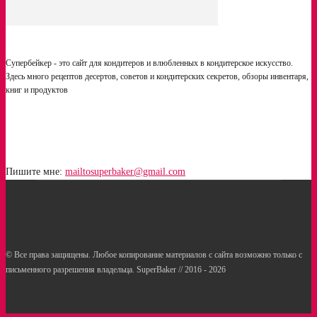
Супербейкер - это сайт для кондитеров и влюбленных в кондитерское искусство.
Здесь много рецептов десертов, советов и кондитерских секретов, обзоры инвентаря,
книг и продуктов
Пишите мне:
mailtosuperbaker@gmail.com
© Все права защищены. Любое копирование материалов с сайта возможно только с
письменного разрешения владельца. SuperBaker // 2016 - 2026
Рецепты
Статьи
Услуги кондитерам