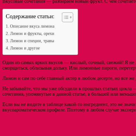
Вкусовые сочетания — разбираем новый фрукт. С чем сочетает
Содержание статьи:
Описание вкуса лимона
Лимон и фрукты, орехи
Лимон и специи, травы
Лимон и другое
Один из самых ярких вкусов — кислый, сочный, свежий! Я не х
сморщиться, облизывая дольку. Или лимонные пироги, перете
Лимон и сам по себе главный актер в любом десерте, но все же
Не забывайте, что мы уже обсудили в прошлых статьях цикла —
сочетания, упомянутые в данной статье, в большей или меньш
Если вы не видите в таблице какой-то ингредиент, это не значит
вкусоароматическом профиле. Поэтому в любом случае экспер