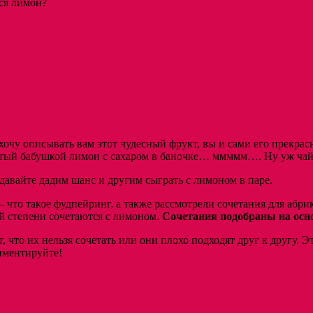
ся лимон?
очу описывать вам этот чудесный фрукт, вы и сами его прекрасно
ртый бабушкой лимон с сахаром в баночке… ммммм…. Ну уж чай
 давайте дадим шанс и другим сыграть с лимоном в паре.
 что такое фудпейринг, а также рассмотрели сочетания для абри
ей степени сочетаются с лимоном.
Сочетания подобраны на осно
, что их нельзя сочетать или они плохо подходят друг к другу. Эт
иментируйте!