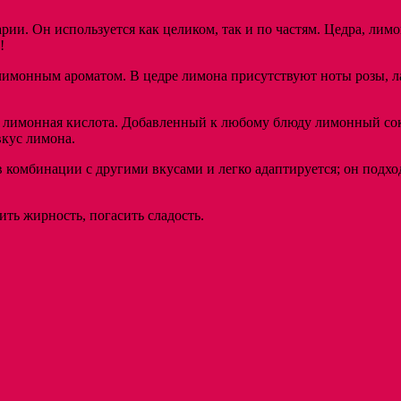
и. Он используется как целиком, так и по частям. Цедра, лим
!
лимонным ароматом. В цедре лимона присутствуют ноты розы, л
т лимонная кислота. Добавленный к любому блюду лимонный сок
вкус лимона.
 комбинации с другими вкусами и легко адаптируется; он подход
ть жирность, погасить сладость.